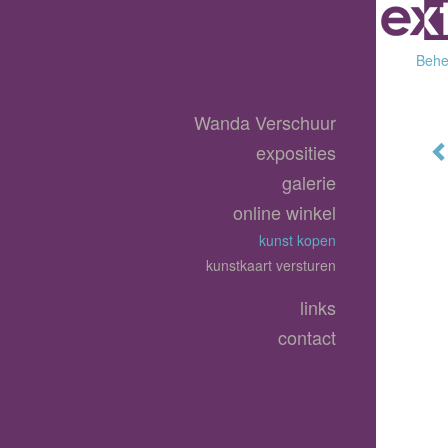
Behee
Wanda Verschuur
exposities
galerie
online winkel
kunst kopen
kunstkaart versturen
links
contact