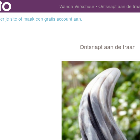
Wanda Verschuur
Ontsnapt aan de tra
r je site
of
maak een gratis account aan
.
Ontsnapt aan de traan