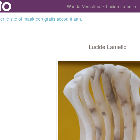
Wanda Verschuur
Lucide Lamello
r je site
of
maak een gratis account aan
.
Lucide Lamello