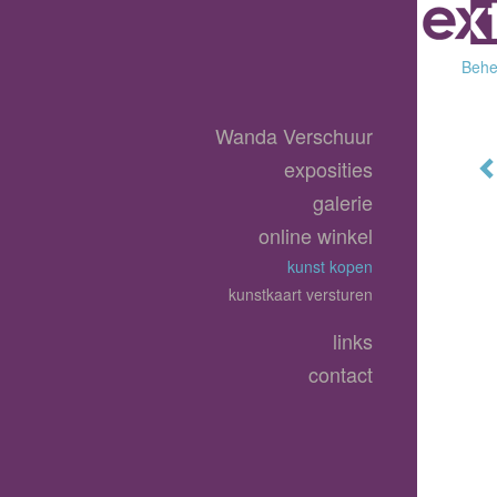
Behee
Wanda Verschuur
exposities
galerie
online winkel
kunst kopen
kunstkaart versturen
links
contact